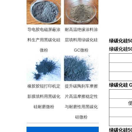
导电胶电磁屏蔽涂
耐高温绝缘涂料涂
料生产用黑碳化硅
层填料用绿碳化硅
绿碳化硅50
绿碳化硅50
微粉
GC微粉
绿碳化硅 G
橡胶胶辊打印机定
提升碳陶刹车摩擦
影膜填料用黑碳化
片高温摩擦稳定性
使
硅耐磨微粉
与耐磨性用黑碳化
硅微粉
绿碳化硅50