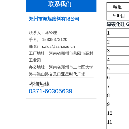
联系我们
粒度
500目
郑州市海旭磨料有限公司
绿碳化硅 G
联系人：马经理
1
手 机：15838373120
2
邮 箱：sales@zzhaixu.cn
3
工厂地址：河南省郑州市荥阳市高村
4
工业园
办公地址：河南省郑州市二七区大学
5
路与嵩山路交叉口亚星时代广场
6
咨询热线
7
0371-60305639
8
9
10
11