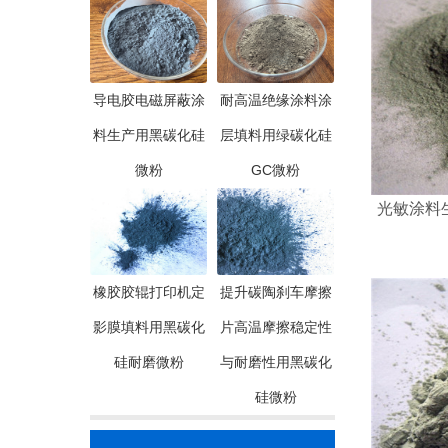
导电胶电磁屏蔽涂
耐高温绝缘涂料涂
料生产用黑碳化硅
层填料用绿碳化硅
微粉
GC微粉
光敏涂料
橡胶胶辊打印机定
提升碳陶刹车摩擦
影膜填料用黑碳化
片高温摩擦稳定性
硅耐磨微粉
与耐磨性用黑碳化
硅微粉