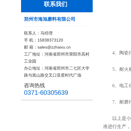
联系我们
郑州市海旭磨料有限公司
联系人：马经理
手 机：15838373120
邮 箱：sales@zzhaixu.cn
4、陶瓷行
工厂地址：河南省郑州市荥阳市高村
工业园
办公地址：河南省郑州市二七区大学
5、耐火材
路与嵩山路交叉口亚星时代广场
咨询热线
6、电工化
0371-60305639
7、耐磨行
以上是小编
准进行生产，