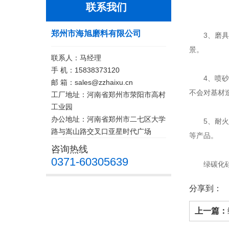
联系我们
郑州市海旭磨料有限公司
3、磨具制
景。
联系人：马经理
手 机：15838373120
4、喷砂与
邮 箱：sales@zzhaixu.cn
不会对基材
工厂地址：河南省郑州市荥阳市高村
工业园
办公地址：河南省郑州市二七区大学
5、耐火材
路与嵩山路交叉口亚星时代广场
等产品。
咨询热线
0371-60305639
绿碳化硅微
分享到：
上一篇：