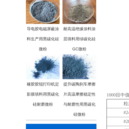
导电胶电磁屏蔽涂
耐高温绝缘涂料涂
料生产用黑碳化硅
层填料用绿碳化硅
微粉
GC微粉
橡胶胶辊打印机定
提升碳陶刹车摩擦
影膜填料用黑碳化
片高温摩擦稳定性
1000目
粒
硅耐磨微粉
与耐磨性用黑碳化
#2
硅微粉
#2