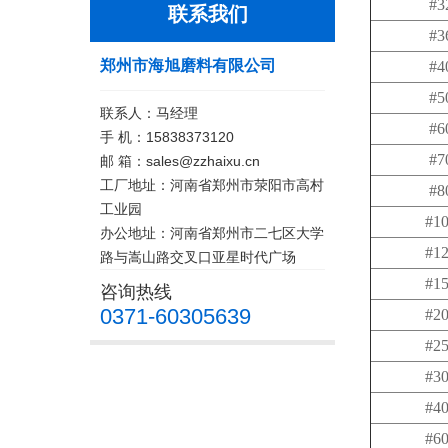
#3
联系我们
#3
郑州市海旭磨料有限公司
#4
#5
联系人：马经理
#6
手 机：15838373120
#7
邮 箱：sales@zzhaixu.cn
工厂地址：河南省郑州市荥阳市高村
#8
工业园
#1
办公地址：河南省郑州市二七区大学
#1
路与嵩山路交叉口亚星时代广场
#1
咨询热线
0371-60305639
#2
#2
#3
#4
#6