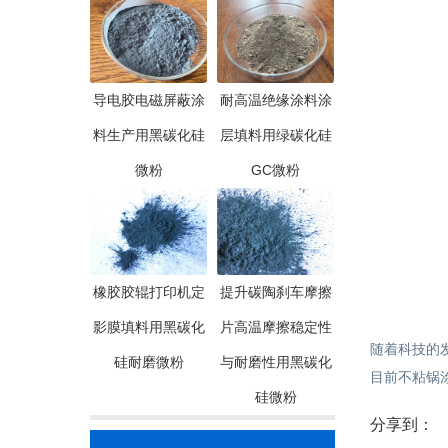
导电胶电磁屏蔽涂
耐高温绝缘涂料涂
料生产用黑碳化硅
层填料用绿碳化硅
微粉
GC微粉
橡胶胶辊打印机定
提升碳陶刹车摩擦
影膜填料用黑碳化
片高温摩擦稳定性
随着科技的
硅耐磨微粉
与耐磨性用黑碳化
目前不粘锅涂
硅微粉
分享到：