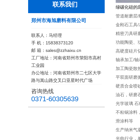
联系我们
绿碳化硅的
管道耐磨层
郑州市海旭磨料有限公司
金刚石工具/
精密刀具研
联系人：马经理
功能陶瓷、
手 机：15838373120
邮 箱：sales@zzhaixu.cn
高硬度硅片
工厂地址：河南省郑州市荥阳市高村
轴承加工/
工业园
加工陶瓷散
办公地址：河南省郑州市二七区大学
平双面研磨
路与嵩山路交叉口亚星时代广场
硬质合金喷
咨询热线
油石，研磨
0371-60305639
光学玻璃 
不粘锅涂料
滑涂料等
生产纳米气
光电行业，