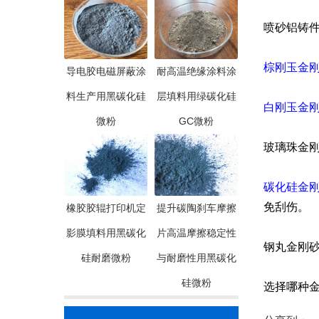
喷砂铝铸
棕刚玉金
导电胶电磁屏蔽涂
耐高温绝缘涂料涂
料生产用黑碳化硅
层填料用绿碳化硅
白刚玉金
微粉
GC微粉
玻璃珠金
碳化硅金
免刮伤。
橡胶胶辊打印机定
提升碳陶刹车摩擦
影膜填料用黑碳化
片高温摩擦稳定性
钢丸金刚
硅耐磨微粉
与耐磨性用黑碳化
硅微粉
选择哪种