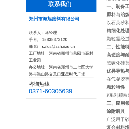
联系我们
一、制备
原料与冶
郑州市海旭磨料有限公司
以石英砂
精细化处
联系人：马经理
颗粒需经过
手 机：15838373120
邮 箱：sales@zzhaixu.cn
二、性能
工厂地址：河南省郑州市荥阳市高村
高硬度与
工业园
黑碳化硅莫
办公地址：河南省郑州市二七区大学
优异导热
路与嵩山路交叉口亚星时代广场
在气凝胶等
咨询热线
颗粒特性
0371-60305639
P系列颗粒
三、应用
涂附磨具
广泛用于砂
复合材料