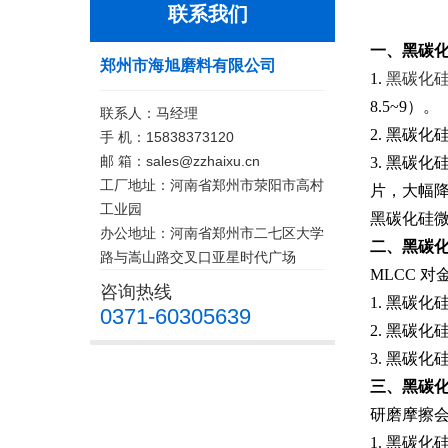
联系我们
一、
黑碳
郑州市海旭磨料有限公司
1.
黑碳化
8.5~9）。
联系人：马经理
2. 黑碳
手 机：15838373120
邮 箱：sales@zzhaixu.cn
3. 黑碳
工厂地址：河南省郑州市荥阳市高村
片，大幅降
工业园
黑碳化硅
办公地址：河南省郑州市二七区大学
二、
黑碳
路与嵩山路交叉口亚星时代广场
MLCC 
咨询热线
1. 黑碳
0371-60305639
2. 黑碳
3. 黑碳
三、
黑碳
研磨摩擦会
1. 黑碳