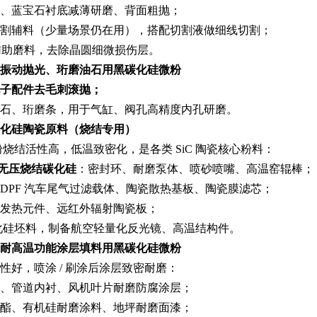
、蓝宝石衬底减薄研磨、背面粗抛；
割辅料（少量场景仍在用），搭配切割液做细线切割；
辅助磨料，去除晶圆细微损伤层。
磨、振动抛光、珩磨油石
用黑碳化硅微粉
子配件去毛刺滚抛；
石、珩磨条，用于气缸、阀孔高精度内孔研磨。
化硅陶瓷原料（烧结专用）
细粉烧结活性高，低温致密化，是各类 SiC 陶瓷核心粉料：
/ 无压烧结碳化硅
：密封环、耐磨泵体、喷砂喷嘴、高温窑辊棒；
瓷、DPF 汽车尾气过滤载体、陶瓷散热基板、陶瓷膜滤芯；
碳棒发热元件、远红外辐射陶瓷板；
印碳化硅坯料，制备航空轻量化反光镜、高温结构件。
耐高温功能涂层填料
用黑碳化硅微粉
性好，喷涂 / 刷涂后涂层致密耐磨：
叶轮、管道内衬、风机叶片耐磨防腐涂层；
聚氨酯、有机硅耐磨涂料、地坪耐磨面漆；