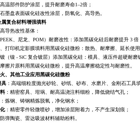
冶金高温部件防护涂层，提升耐磨寿命1–2倍；
具、石墨盘表面碳化硅改性涂层，防氧化、高导热。
金属复合材料增强填料
高导热改性基体：
料（PEEK、尼龙、POM）耐磨改性：添加黑碳化硅后耐磨提升 3
胶辊、打印机定影膜填料用黑碳化硅微粉：散热、耐摩擦、延长使
电镀（镍 - SiC 复合镀层）添加黑碳化硅：模具、液压件超硬耐
车、摩擦片原料用黑碳化硅微粉，提升高温摩擦稳定性与耐磨性。
火、其他工业应用
黑碳化硅微粉
磨具
：高端细粒度抛光砂轮、砂纸、砂布、水磨片、金刚石工具
料
：精密窑具、坩埚、耐高温浇注料细粉，降低烧结气孔；
：炼钢、铸钢精炼脱氧，净化钢水；
化
：精密零件轻微喷砂，增加涂层附着力，不产生深划痕；
量化防弹陶瓷、雷达吸波材料辅助粉料。