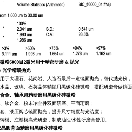
微粉6000目2微米用于
精密研磨 & 抛光
石 / 光学精细抛光
用于大理石、花岗岩、人造石最后一道镜面抛光，替代抛光粉，
水晶、玻璃、石英晶体精抛用黑碳化硅微粉，搭配研磨膏做镜面
硬质合金、轴承超精研磨
用黑碳化硅微粉
、钛合金、粉末冶金件双面研磨、平面珩磨；
套、液压阀芯镜面抛光，提升尺寸精度与光洁度；
铸模、注塑模高光研磨，制成油性/水性研磨膏使用。
光伏晶圆背面精磨
用黑碳化硅微粉