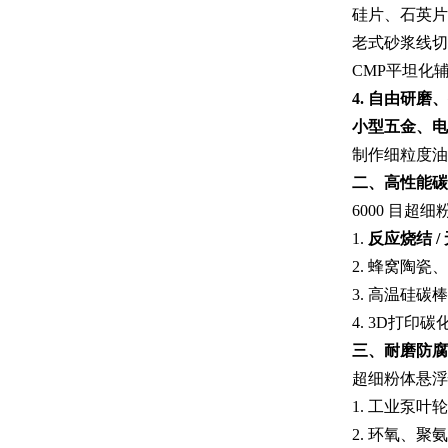
硅片、石英片
老式砂浆线切
CMP平坦化
4. 自由研
小型五金、电
制作细粒度油
二、高性能碳
6000 目超
1.
反应烧结 
2. 蜂窝陶
3. 高温硅
4. 3D打
三、耐磨防腐
超细粉体悬浮
1. 工业泵
2. 环氧、