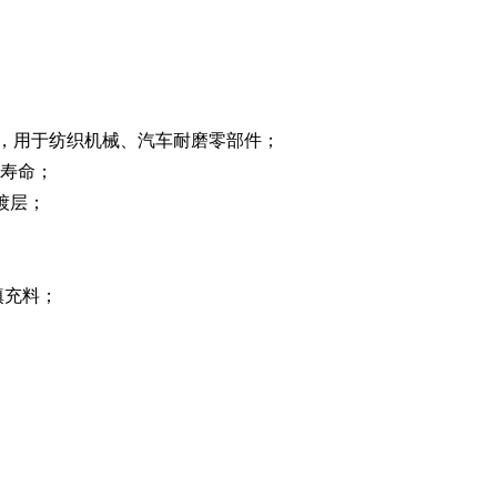
 倍，用于纺织机械、汽车耐磨零部件；
用寿命；
磨镀层；
填充料；