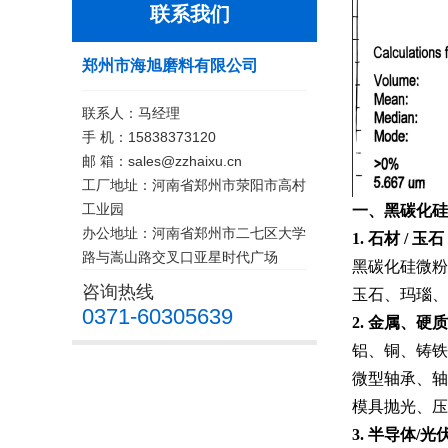
联系我们
郑州市海旭磨料有限公司
联系人：马经理
手 机：15838373120
邮 箱：sales@zzhaixu.cn
工厂地址：河南省郑州市荥阳市高村
工业园
一、
黑碳化硅
办公地址：河南省郑州市二七区大学
1. 石材 / 玉
路与嵩山路交叉口亚星时代广场
黑碳化硅微粉
咨询热线
玉石、玛瑙、
0371-60305639
2. 金属、
铝、铜、铸铁
微型轴承、轴
模具抛光、压
3. 半导体/