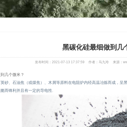
黑碳化硅最细做到几
发布时间：2021-07-13 17:37:59
作者：马九玲
来源：www
做到几个微米？
石英砂、石油焦（或煤焦）、木屑等原料在电阻炉内经高温冶炼而成，呈黑色
脆而锋利并且有一定的导电性.