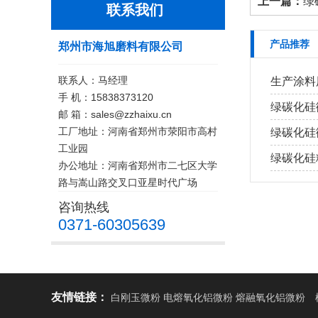
上一篇：
绿
联系我们
产品推荐
郑州市海旭磨料有限公司
联系人：马经理
生产涂料
手 机：15838373120
绿碳化硅
邮 箱：sales@zzhaixu.cn
工厂地址：河南省郑州市荥阳市高村
绿碳化硅
工业园
绿碳化硅
办公地址：河南省郑州市二七区大学
路与嵩山路交叉口亚星时代广场
咨询热线
0371-60305639
友情链接：
白刚玉微粉 电熔氧化铝微粉 熔融氧化铝微粉