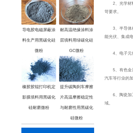
2、光学材料
苛要求。
3、半导体
导电胶电磁屏蔽涂
耐高温绝缘涂料涂
能光伏、集成
料生产用黑碳化硅
层填料用绿碳化硅
微粉
GC微粉
4、电子元件
5、有色金属
汽车等行业的
橡胶胶辊打印机定
提升碳陶刹车摩擦
6、陶瓷加工
影膜填料用黑碳化
片高温摩擦稳定性
域。
硅耐磨微粉
与耐磨性用黑碳化
硅微粉