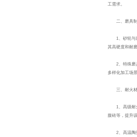
工需求。
二、磨具制
1、砂轮与磨
其高硬度和耐
2、特殊磨具
多样化加工场
三、耐火材
1、高级耐火
腹砖等，提升
2、高温陶瓷