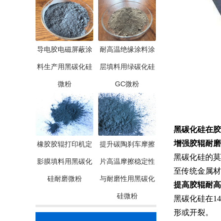
导电胶电磁屏蔽涂
耐高温绝缘涂料涂
料生产用黑碳化硅
层填料用绿碳化硅
微粉
GC微粉
黑碳化硅在胶
‌增强
胶辊
耐磨
橡胶胶辊打印机定
提升碳陶刹车摩擦
黑碳化硅的莫
影膜填料用黑碳化
片高温摩擦稳定性
至传统金属材
硅耐磨微粉
与耐磨性用黑碳化
‌提高
胶辊
耐高
硅微粉
黑碳化硅在14
形或开裂‌。