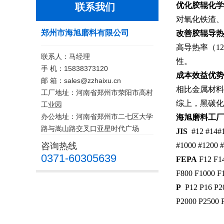
‌优化
胶辊
化学
联系我们
对氧化铁渣、
郑州市海旭磨料有限公司
‌改善
胶辊
导热
高导热率（1
联系人：马经理
性‌。
手 机：15838373120
‌成本效益优势
邮 箱：sales@zzhaixu.cn
相比金属材料
工厂地址：河南省郑州市荥阳市高村
综上，黑碳化
工业园
办公地址：河南省郑州市二七区大学
海旭磨料工厂
路与嵩山路交叉口亚星时代广场
JIS
#12 #14#16
咨询热线
#1000 #1200 
0371-60305639
FEPA
F12 F14
F800 F1000 F
P
P12 P16 P20
P2000 P2500 