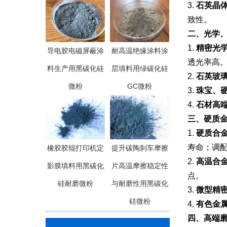
3.
石英晶体
致性。
二、光学
1.
精密光
导电胶电磁屏蔽涂
耐高温绝缘涂料涂
透光率高
料生产用黑碳化硅
层填料用绿碳化硅
2.
石英玻
微粉
GC微粉
3.
珠宝、
4.
石材高
三、硬质
1.
硬质合
寿命；调配
橡胶胶辊打印机定
提升碳陶刹车摩擦
2.
高温合
影膜填料用黑碳化
片高温摩擦稳定性
点。
硅耐磨微粉
与耐磨性用黑碳化
3.
微型精密
硅微粉
4.
有色金
四、高端