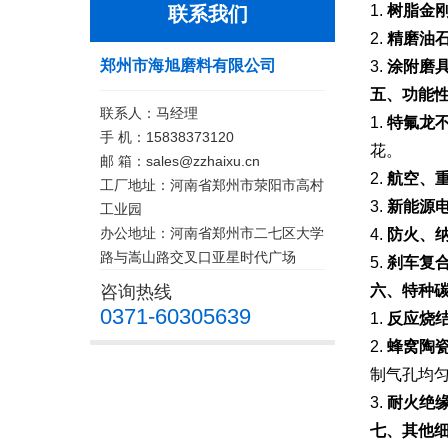
1.
树脂金
联系我们
2.
精磨油石
郑州市海旭磨料有限公司
3.
涂附磨具
五、功能性
联系人：马经理
1.
特氟龙
手 机：15838373120
花。
邮 箱：sales@zzhaixu.cn
2.
航空、
工厂地址：河南省郑州市荥阳市高村
3.
新能源
工业园
办公地址：河南省郑州市二七区大学
4.
防火、
路与嵩山路交叉口亚星时代广场
5.
刹车复
咨询热线
六、特种
0371-60305639
1.
反应烧结
2.
蜂窝陶
制气孔均
3.
耐火绝
七、其他