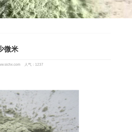
少微米
.sichx.com
人气：
1237
。