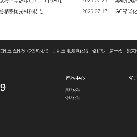
微粉在导热涂层生产上的应用…
2026-07-25
黑碳化硅
粉精密抛光材料特点…
2026-07-17
GC绿碳
棕刚玉 金刚砂 棕色氧化铝
白刚玉 电熔氧化铝
铬矿砂
第一枪
聚荣
产品中心
客
39
黑碳化硅
绿碳化硅