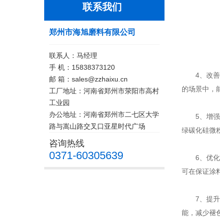
联系我们
郑州市海旭磨料有限公司
联系人：马经理
手 机：15838373120
4、改善防
邮 箱：sales@zzhaixu.cn
的场景中，
工厂地址：河南省郑州市荥阳市高村
工业园
办公地址：河南省郑州市二七区大学
5、增强机
路与嵩山路交叉口亚星时代广场
绿碳化硅微
咨询热线
0371-60305639
6、优化涂
可在保证涂
7、提升
能，减少褪