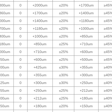
800um
0
+2000um
≤20%
+1700um
≥45
360um
0
+1700um
≤20%
+1400um
≥45
000um
0
+1400um
≤20%
+1180um
≥45
700um
0
+1180um
≤20%
+1000um
≥45
400um
0
+1000um
≤20%
+850um
≥45
180um
0
+850um
≤25%
+710um
≥45
000um
0
+710um
≤25%
+600um
≥45
850um
0
+600um
≤25%
+500um
≥45
600um
0
+425um
≤30%
+355um
≥40
500um
0
+355um
≤30%
+300um
≥40
425um
0
+300um
≤30%
+250um
≥40
355um
0
+250um
≤25%
+212um
≥40
300um
0
+212um
≤25%
+180um
≥40
250um
0
+180um
≤20%
+150um
≥40