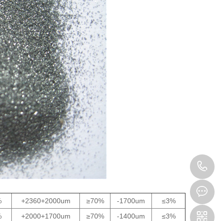
1
%
+2360+2000um
≥70%
-1700um
≤3%
%
+2000+1700um
≥70%
-1400um
≤3%