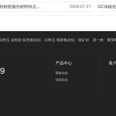
粉精密抛光材料特点…
2026-07-17
GC绿碳
棕刚玉 金刚砂 棕色氧化铝
白刚玉 电熔氧化铝
铬矿砂
第一枪
聚荣
产品中心
客
39
黑碳化硅
绿碳化硅