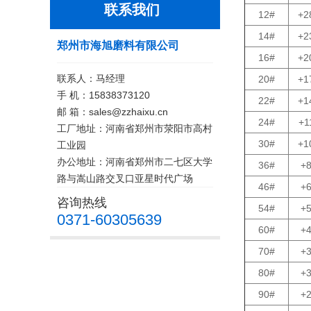
联系我们
12#
+2
14#
+2
郑州市海旭磨料有限公司
16#
+2
联系人：马经理
20#
+1
手 机：15838373120
22#
+1
邮 箱：sales@zzhaixu.cn
24#
+1
工厂地址：河南省郑州市荥阳市高村
30#
+1
工业园
办公地址：河南省郑州市二七区大学
36#
+
路与嵩山路交叉口亚星时代广场
46#
+
咨询热线
54#
+
0371-60305639
60#
+
70#
+
80#
+
90#
+