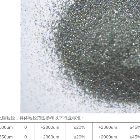
碳化硅粒径，具体粒径范围参考以下行业标准：
000um
0
+2800um
≤20%
+2360um
≥45
350um
0
+2360um
≤20%
+2000um
≥45