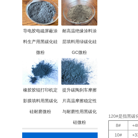
导电胶电磁屏蔽涂
耐高温绝缘涂料涂
料生产用黑碳化硅
层填料用绿碳化硅
微粉
GC微粉
橡胶胶辊打印机定
提升碳陶刹车摩擦
影膜填料用黑碳化
片高温摩擦稳定性
硅耐磨微粉
与耐磨性用黑碳化
120#是指黑
硅微粉
8#
+4
10#
+3